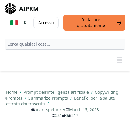
AIPRM
Installare
Accesso
gratuitamente
Open
Home
/
Prompt dell’intelligenza artificiale
/
Copywriting
Prompts
/
Summarize Prompts
/
Benefici per la salute
estratti dai trascritti
/
ai.art.spelunker
March 15, 2023
581
0
217