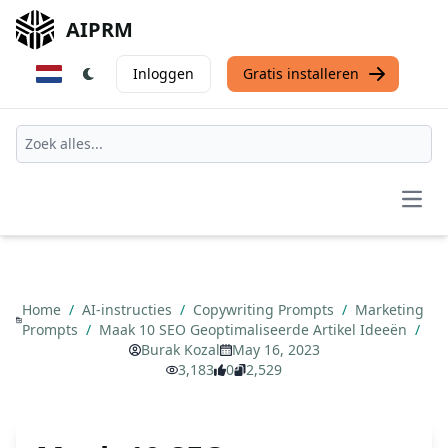
AIPRM
Inloggen
Gratis installeren
Open
Home
/
AI-instructies
/
Copywriting Prompts
/
Marketing
Prompts
/
Maak 10 SEO Geoptimaliseerde Artikel Ideeën
/
Burak Kozal
May 16, 2023
3,183
0
2,529