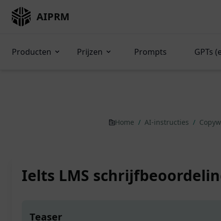
AIPRM
Producten
Prijzen
Prompts
GPTs (
Home
/
AI-instructies
/
Copyw
Ielts LMS schrijfbeoordeli
Teaser