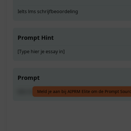
Ielts lms schrijfbeoordeling
Prompt Hint
[Type hier je essay in]
Prompt
Ielts lms schrijfbeoordeling
Meld je aan bij AIPRM Elite om de Prompt Sourc