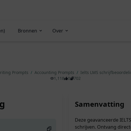
en)
Bronnen
Over
riting Prompts
/
Accounting Prompts
/
Ielts LMS schrijfbeoordel
1,118
0
702
ng
Samenvatting
Deze geavanceerde IELTS L
schrijven. Ontvang direc