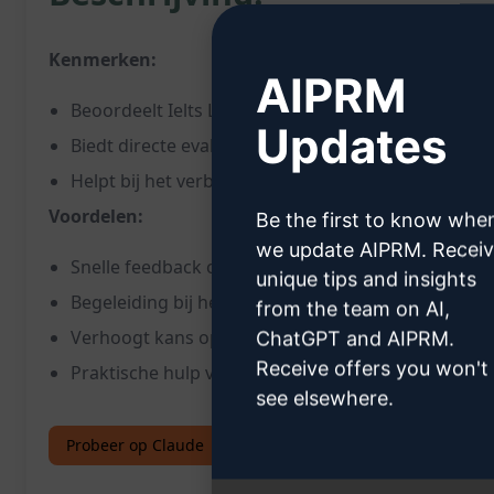
Kenmerken:
AIPRM
Beoordeelt Ielts LMS schrijfopdrachten
Updates
Biedt directe evaluatie van schrijfvaardigheden
Helpt bij het verbeteren van schrijfvaardigheden v
Voordelen:
Be the first to know whe
we update AIPRM. Recei
Snelle feedback op schrijfopdrachten
unique tips and insights
Begeleiding bij het verbeteren van academisch sch
from the team on AI,
Verhoogt kans op succes bij het IELTS examen
ChatGPT and AIPRM.
Receive offers you won't
Praktische hulp voor IELTS schrijfvaardigheden
see elsewhere.
Probeer op Claude
Probeer op ChatGPT