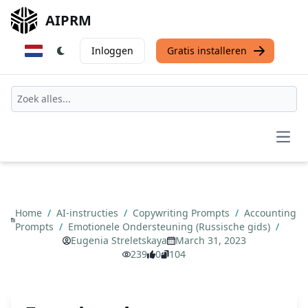
AIPRM
Inloggen
Gratis installeren
Open
Home
/
AI-instructies
/
Copywriting Prompts
/
Accounting
Prompts
/
Emotionele Ondersteuning (Russische gids)
/
Eugenia Streletskaya
March 31, 2023
239
0
104