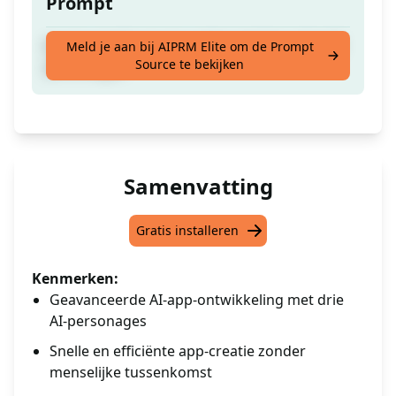
Prompt
Je app wordt voor jou gebouwd door drie AI-
Meld je aan bij AIPRM Elite om de Prompt
Source te bekijken
personages
Samenvatting
Gratis installeren
Kenmerken:
Geavanceerde AI-app-ontwikkeling met drie
AI-personages
Snelle en efficiënte app-creatie zonder
menselijke tussenkomst