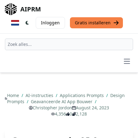
AIPRM
Inloggen
Gratis installeren
Open
Home
/
AI-instructies
/
Applications Prompts
/
Design
Prompts
/
Geavanceerde AI App Bouwer
/
Christopher Jordon
August 24, 2023
4,356
0
2,128