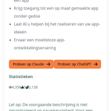
een app
Krijg toegang tot een op maat gemaakte app
zonder gedoe
Laat AI u helpen bij het realiseren van uw app-
ideeën
Ervaar een moeiteloze app-
ontwikkelingservaring
Probeer op Claude
Probeer op ChatGPT
Statistieken
4,356
0
2,128
Let op: De voorgaande beschrijving is niet
gecontroleerd op nauwkeurigheid. Voor een