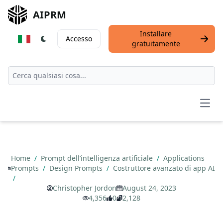
AIPRM
Installare
Accesso
gratuitamente
Open
Home
/
Prompt dell’intelligenza artificiale
/
Applications
Prompts
/
Design Prompts
/
Costruttore avanzato di app AI
/
Christopher Jordon
August 24, 2023
4,356
0
2,128