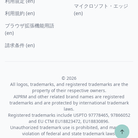
利用規定 (en)
マイクロソフト・エッジ
利用規約 (en)
(en)
ブラウザ拡張機能用語
(en)
請求条件 (en)
© 2026
All logos, trademarks, and registered trademarks are the
property of their respective owners.
AIPRM and other related brand names are registered
trademarks and are protected by international trademark
laws.
Registered trademarks include USPTO 97778465, 97866052
and EU CTM EU18823472, EU18830896.
Unauthorized trademark use is prohibited, and may be a
↑
violation of federal and state trademark laws.