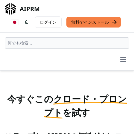
AIPRM
ログイン
無料でインストール
Open
今すぐこの
クロード・プロン
プト
を試す