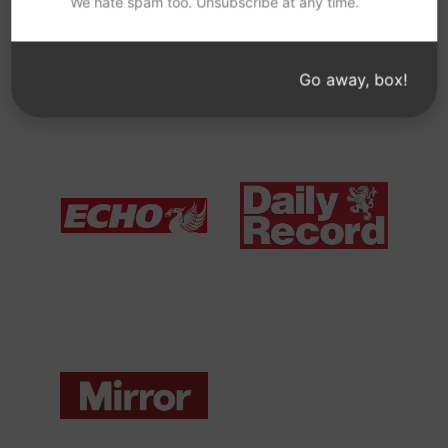
We hate spam too. Unsubscribe at any time.
View Media Link 1
View Media Link 1
Go away, box!
Liverpool Echo UK
Daily Record UK
View Media Link 1
View Media Link 1
Mirror UK
ZDNet DE
View Media Link 1
View Media Link 1