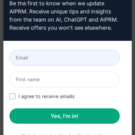
Be the first to know when we update
AIPRM. Receive unique tips and insights
Computer Woche
Upwork
from the team on AI, ChatGPT and AIPRM.
DE
Receive offers you won't see elsewhere.
View Media Link 1
View Media Link 1
Forbes
MSN
View Media Link 1
View Media Link 1
View Media Link 2
View Media Link 2
I agree to receive emails
View Media Link 3
View Media Link 3
View Media Link 4
View Media Link 4
Yes, I'm in!
View Media Link 5
View Media Link 5
Zapier
Seeking Alpha
View Media Link 6