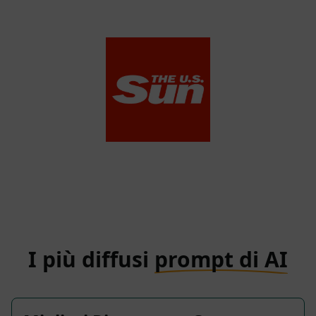
The US Sun
View Media Link 1
I più diffusi
prompt di AI