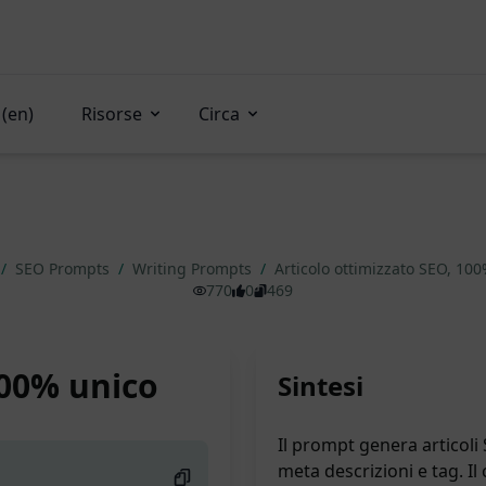
(en)
Risorse
Circa
/
SEO Prompts
/
Writing Prompts
/
Articolo ottimizzato SEO, 10
770
0
469
100% unico
Sintesi
Il prompt genera articoli S
meta descrizioni e tag. I