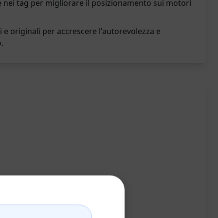
e nei tag per migliorare il posizionamento sui motori
i e originali per accrescere l'autorevolezza e
.