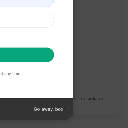
t any time.
nsione di ciò che verrà generato, si consiglia di
Go away, box!