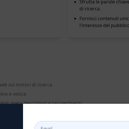
Sfrutta le parole chiav
di ricerca.
Fornisci contenuti unic
l'interesse del pubblico
web sui motori di ricerca
lice e veloce
titoli, meta descrizioni e tag pertinenti
riendly per il tuo sito web