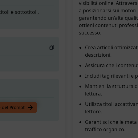
visibilità online. Attraver
a posizionarsi sui motori
oli e sottotitoli,
garantendo un'alta qualit
ottieni contenuti professi
successo.
Crea articoli ottimizzat
descrizioni.
Assicura che i contenuti
Includi tag rilevanti e 
Mantieni la struttura d
lettura.
oli e sottotitoli,
Utilizza titoli accattiva
te del Prompt
lettore.
Garantisci che le meta
traffico organico.