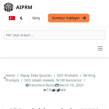
AIPRM
Giriş
Ücretsiz Yükleyin
Open
Home
/
Yapay Zeka İpuçları
/
SEO Prompts
/
Writing
Prompts
/
SEO odaklı makale, %100 benzersiz
/
Francesco Russo
March 10, 2023
770
0
469