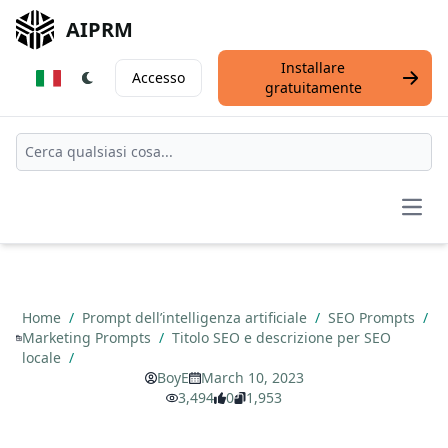
AIPRM
Installare
Accesso
gratuitamente
Open
Home
/
Prompt dell’intelligenza artificiale
/
SEO Prompts
/
Marketing Prompts
/
Titolo SEO e descrizione per SEO
locale
/
BoyE
March 10, 2023
3,494
0
1,953