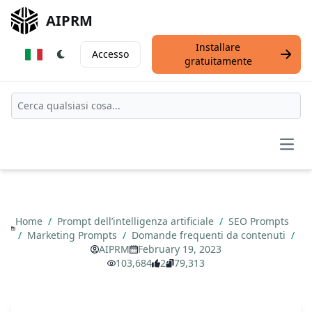
AIPRM
Installare
Accesso
gratuitamente
Open
Home
/
Prompt dell’intelligenza artificiale
/
SEO Prompts
/
Marketing Prompts
/
Domande frequenti da contenuti
/
AIPRM
February 19, 2023
103,684
2
79,313