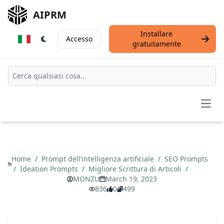
AIPRM
Installare
Accesso
gratuitamente
Open
Home
/
Prompt dell’intelligenza artificiale
/
SEO Prompts
/
Ideation Prompts
/
Migliore Scrittura di Articoli
/
MONZU
March 19, 2023
836
0
499