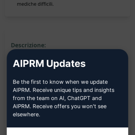
mediche difficili.
Descrizione:
AIPRM Updates
Descrizione del Prompt:
Il prompt fornirà all'utente una dettagliata analisi
Be the first to know when we update
AIPRM. Receive unique tips and insights
dei sintomi forniti, suggerendo possibili diagnosi
from the team on AI, ChatGPT and
mediche in base alle informazioni fornite.
AIPRM. Receive offers you won't see
L'utente potrà inserire i sintomi o le condizioni
elsewhere.
specifiche e ricevere una valutazione accurata
delle malattie potenziali corrispondenti.