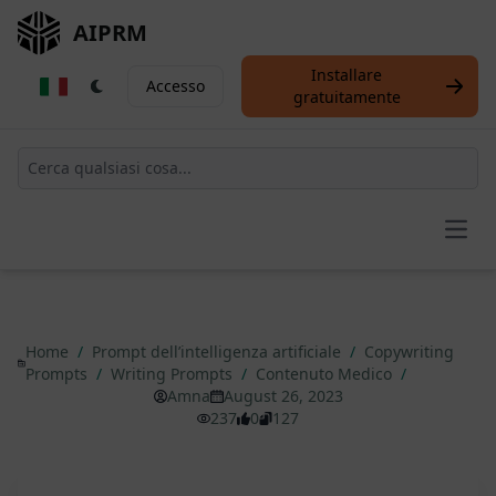
AIPRM
Installare
Accesso
gratuitamente
Open
Home
/
Prompt dell’intelligenza artificiale
/
Copywriting
Prompts
/
Writing Prompts
/
Contenuto Medico
/
Amna
August 26, 2023
237
0
127