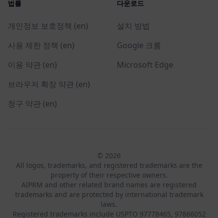
법률
다운로드
개인정보 보호정책 (en)
설치 방법
사용 제한 정책 (en)
Google 크롬
이용 약관 (en)
Microsoft Edge
브라우저 확장 약관 (en)
청구 약관 (en)
© 2026
All logos, trademarks, and registered trademarks are the
property of their respective owners.
AIPRM and other related brand names are registered
trademarks and are protected by international trademark
laws.
Registered trademarks include USPTO 97778465, 97866052