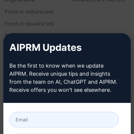
Prezzi in solitaria (en)
Prezzi di squadra (en)
Blog (en)
AIPRM Updates
LEGALE
SCARICARE
Be the first to know when we update
Informativa sulla privacy
Come installare
AIPRM. Receive unique tips and insights
(en)
from the team on AI, ChatGPT and AIPRM.
Google Chrome (en)
Politica di utilizzo
Receive offers you won't see elsewhere.
Microsoft Edge (en)
accettabile (en)
Condizioni di utilizzo (en)
Termini dell'estensione
del browser (en)