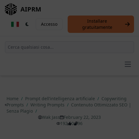
AIPRM
Installare
Accesso
gratuitamente
Open
Home
/
Prompt dell’intelligenza artificiale
/
Copywriting
Prompts
/
Writing Prompts
/
Contenuto Ottimizzato SEO |
Senza Plagio
/
Wak Jass
February 22, 2023
192
0
96