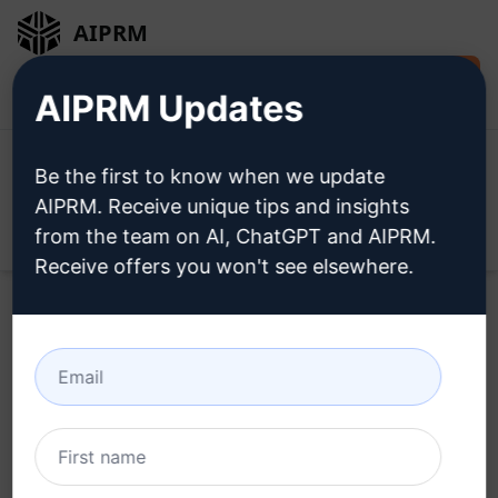
AIPRM
Installer
Connexion
AIPRM Updates
gratuitement
Be the first to know when we update
AIPRM. Receive unique tips and insights
from the team on AI, ChatGPT and AIPRM.
Open
Receive offers you won't see elsewhere.
Home
/
Invitations à l’IA
/
Copywriting Prompts
/
Writing
Prompts
/
Contenu optimisé pour le référencement SEO |
Sans plagiat
/
Wak Jass
February 22, 2023
192
0
96