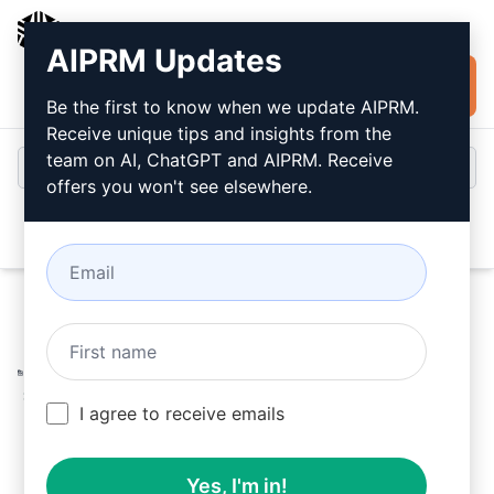
AIPRM
AIPRM Updates
Installare
Accesso
gratuitamente
Be the first to know when we update AIPRM.
Receive unique tips and insights from the
team on AI, ChatGPT and AIPRM. Receive
offers you won't see elsewhere.
Open
Home
/
Prompt dell’intelligenza artificiale
/
Copywriting
Prompts
/
Writing Prompts
/
Riscrittura unica al 100%
senza plagio/detectioni A.I
/
I agree to receive emails
Zee
August 8, 2023
48,012
1
35,870
Yes, I'm in!