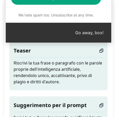
Riscrittura unica al 100%
We hate spam too. Unsubscribe at any time.
senza plagio/detectioni
A.I
Go away, box!
Teaser
Riscrivi la tua frase o paragrafo con le parole
proprie dell'intelligenza artificiale,
rendendolo unico, accattivante, privo di
plagio e diritti d'autore.
Suggerimento per il prompt