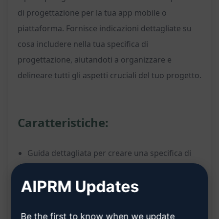
di progettazione per la tua app mobile o
piattaforma. Fornisce indicazioni dettagliate su
cosa includere nella tua specifica di
progettazione, aiutandoti a organizzare e
delineare tutti gli aspetti cruciali del tuo progetto.
Caratteristiche:
Guida dettagliata per creare una specifica di
progettazione per app mobili o piattaforme
AIPRM Updates
Indicazioni chiare su cosa includere nella
specifica di progettazione
Aiuta a organizzare e strutturare i dettagli del
Be the first to know when we update