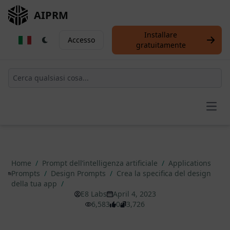
AIPRM
Installare
Accesso
gratuitamente
Open
Home
/
Prompt dell’intelligenza artificiale
/
Applications
Prompts
/
Design Prompts
/
Crea la specifica del design
della tua app
/
E8 Labs
April 4, 2023
6,583
0
3,726