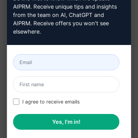
AIPRM. Receive unique tips and insights
progetto in modo completo
from the team on AI, ChatGPT and
Supporto nella delineazione di tutti gli aspetti
AIPRM. Receive offers you won't see
importanti del progetto
elsewhere.
Vantaggi:
Risparmio di tempo grazie alla guida
dettagliata
Assicura di non trascurare alcun dettaglio
critico nella progettazione
I agree to receive emails
Aiuta a comunicare in modo efficace le tue
idee e requisiti agli sviluppatori
Yes, I'm in!
Garantisce una base solida per lo sviluppo