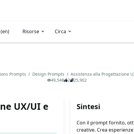
(en)
Risorse
Circa
tions Prompts
/
Design Prompts
/
Assistenza alla Progettazione 
49,548
2
25,902
one UX/UI e
Sintesi
Con il prompt fornito, ott
creative. Crea esperienze 