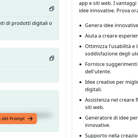
app e siti web. I vantagg
idee innovative. Prova or
i di prodotti digitali o
Genera idee innovative 
Aiuta a creare esperien
Ottimizza l'usabilità e 
soddisfazione degli ute
Fornisce suggerimenti 
dell'utente.
Idee creative per miglio
digitali.
Assistenza nel creare f
siti web.
i di prodotti digitali o
Generatore di idee per 
te del Prompt
innovative.
Supporto nella creazi