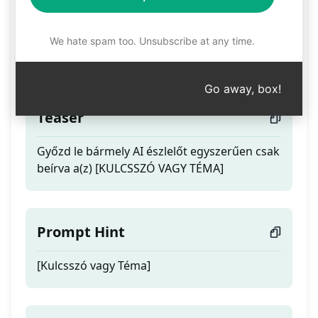
Próbáld Ki Az
észrevehetetlen AI
We hate spam too. Unsubscribe at any time.
Tartalmat
Go away, box!
Teaser
Győzd le bármely AI észlelőt egyszerűen csak
beírva a(z) [KULCSSZÓ VAGY TÉMA]
Prompt Hint
[Kulcsszó vagy Téma]