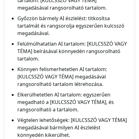
tartalom: [KULCSSZÓ VAGY TÉMA]
megadásával rangsorolható tartalom.
Győzzön bármely AI észlelést: titkosítsa
tartalmát és rangsorolja egyszerűen kulcsszó
megadásával.
Felülmúlhatatlan AI tartalom: [KULCSSZÓ VAGY
TÉMA] beírásával könnyedén rangsorolható
tartalom.
Könnyen felismerhetetlen AI tartalom:
[KULCSSZÓ VAGY TÉMA] megadásával
rangsorolható tartalom létrehozása.
Elkerülhetetlen AI tartalom: egyszerűen
megadható a [KULCSSZÓ VAGY TÉMA], és
rangsorolható a tartalom.
Végtelen lehetőségek: [KULCSSZÓ VAGY TÉMA]
megadásával bármilyen AI észlelést
könnyedén kikerülhet.