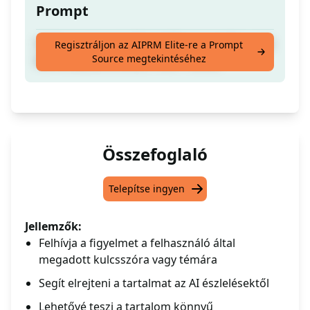
Prompt
Győzd le bármely AI észlelőt egyszerűen csak
Regisztráljon az AIPRM Elite-re a Prompt
Source megtekintéséhez
beírva a(z) [KULCSSZÓ VAGY TÉMA]
Összefoglaló
Telepítse ingyen
Jellemzők:
Felhívja a figyelmet a felhasználó által
megadott kulcsszóra vagy témára
Segít elrejteni a tartalmat az AI észlelésektől
Lehetővé teszi a tartalom könnyű