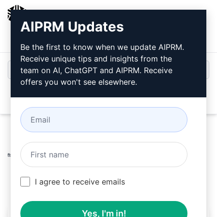
AIPRM
AIPRM Updates
Bejelentkezés
Telepítse ingyen
Be the first to know when we update AIPRM.
Receive unique tips and insights from the
team on AI, ChatGPT and AIPRM. Receive
offers you won't see elsewhere.
Open
Home
/
AI Prompts
/
Copywriting Prompts
/
Writing
Prompts
/
Próbáld Ki Az észrevehetetlen AI Tartalmat
/
MrDanzo
July 15, 2023
916
0
647
I agree to receive emails
Yes, I'm in!