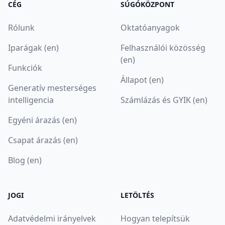
CÉG
SÚGÓKÖZPONT
Rólunk
Oktatóanyagok
Iparágak (en)
Felhasználói közösség
(en)
Funkciók
Állapot (en)
Generatív mesterséges
intelligencia
Számlázás és GYIK (en)
Egyéni árazás (en)
Csapat árazás (en)
Blog (en)
JOGI
LETÖLTÉS
Adatvédelmi irányelvek
Hogyan telepítsük