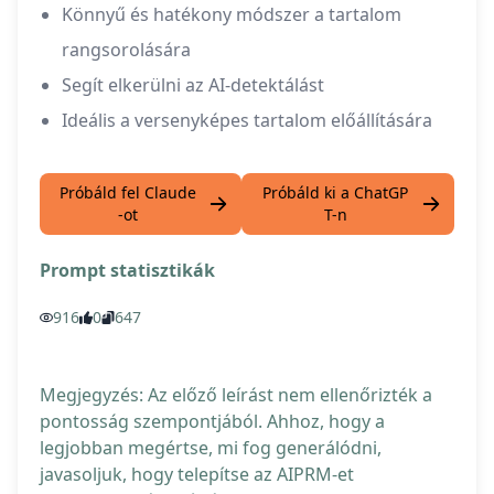
Könnyű és hatékony módszer a tartalom
rangsorolására
Segít elkerülni az AI-detektálást
Ideális a versenyképes tartalom előállítására
Próbáld fel Claude
Próbáld ki a ChatGP
-ot
T-n
Prompt statisztikák
916
0
647
Megjegyzés: Az előző leírást nem ellenőrizték a
pontosság szempontjából. Ahhoz, hogy a
legjobban megértse, mi fog generálódni,
javasoljuk, hogy telepítse az AIPRM-et