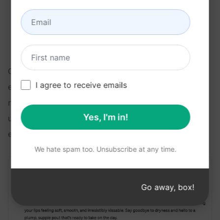
Sélectionnez l’invite.
Saisissez un nom de produit ou une catégorie.
Cliquez sur le bouton
Envoyer un message
.
ChatGPT génère des suggestions de textes. Veillez à
I agree to receive emails
effectuer plusieurs itérations et à rassembler les
meilleurs éléments de chaque itération. Si vous avez
Yes, I'm in!
un
plan payant
, cliquez sur le bouton
Style d’écriture
et expérimentez différents tons.
We hate spam too. Unsubscribe at any time.
Go away, box!