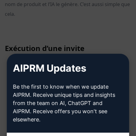
nom de produit et l’IA le génère. C’est aussi simple que
cela.
Exécution d’une invite
AIPRM Updates
Connectez-vous à ChatGPT.
Sur le tableau de bord de l’AIPRM, cliquez sur
Be the first to know when we update
l’onglet
Public
.
AIPRM. Receive unique tips and insights
from the team on AI, ChatGPT and
Allez dans le champ de recherche et entrez
E-Com
AIPRM. Receive offers you won't see
merce SEO : Générer des descriptions de produits
elsewhere.
attrayantes!