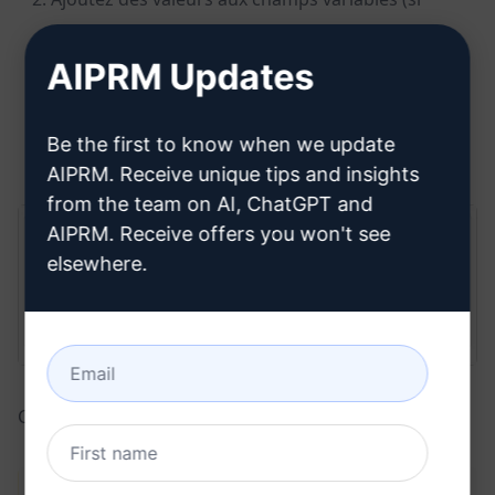
nécessaire).
AIPRM Updates
En option, configurez
d’autres paramètres
(c.-à-d.
Output in, Tone, Writing Style).
Be the first to know when we update
Cliquez sur l’icône
Envoyer un message
.
AIPRM. Receive unique tips and insights
from the team on AI, ChatGPT and
AIPRM. Receive offers you won't see
elsewhere.
ChatGPT génère le code.