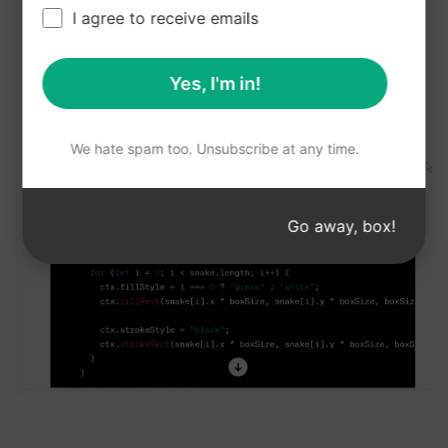
I agree to receive emails
Yes, I'm in!
We hate spam too. Unsubscribe at any time.
Go away, box!