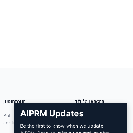
JURIDIQUE
TÉLÉCHARGER
AIPRM Updates
Politique de
Comment installer
confidentialité (en)
Be the first to know when we update
Google Chrome