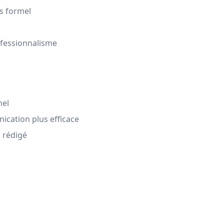
is formel
ofessionnalisme
mel
ication plus efficace
u rédigé