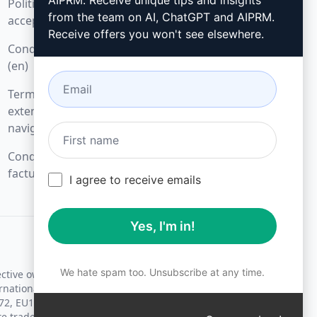
AIPRM. Receive unique tips and insights
Politique d'utilisation
Microsoft Edge
from the team on AI, ChatGPT and AIPRM.
acceptable (en)
Receive offers you won't see elsewhere.
Conditions d'utilisation
(en)
Termes relatifs aux
extensions de
navigateur (en)
Conditions de
facturation (en)
I agree to receive emails
Yes, I'm in!
We hate spam too. Unsubscribe at any time.
ective owners.
rnational trademark laws.
72, EU18830896.
te trademark laws.