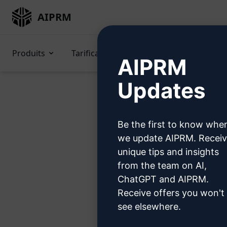
AIPRM
Produits
Tarification
Invitations
GP
AIPRM
Updates
Be the first to know whe
Essa
we update AIPRM. Recei
unique tips and insights
from the team on AI,
ChatGPT and AIPRM.
Receive offers you won't
Étape 1 
see elsewhere.