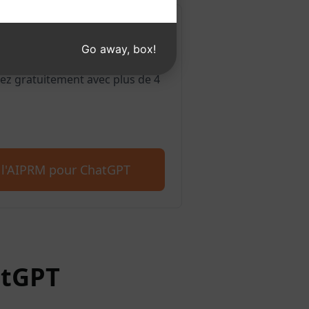
ur Edge
Go away, box!
galement en charge Microsoft
z gratuitement avec plus de 4
 l'AIPRM pour ChatGPT
atGPT