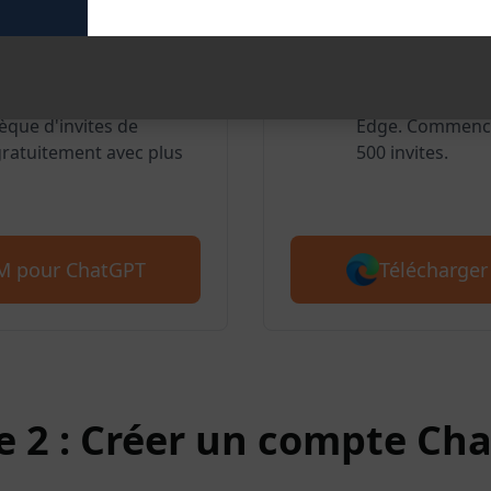
oogle Chrome
AIPRM po
lisateurs apprécient
Nous prenons é
èque d'invites de
Edge. Commence
atuitement avec plus
500 invites.
Télécharger
RM pour ChatGPT
e 2 : Créer un compte Ch