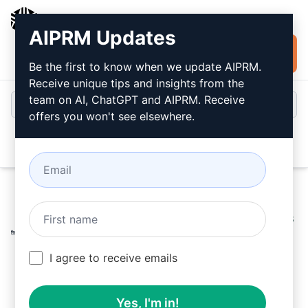
AIPRM
AIPRM Updates
Installer
Connexion
gratuitement
Be the first to know when we update AIPRM.
Receive unique tips and insights from the
team on AI, ChatGPT and AIPRM. Receive
offers you won't see elsewhere.
Open
Home
/
Invitations à l’IA
/
SEO Prompts
/
Writing Prompts
/
AdSense Sécurisé, Détecté par des Humains, Sans Plagiat
/
I agree to receive emails
sexxeducationhubb
August 12, 2023
6,994
0
5,578
Yes, I'm in!