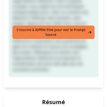
l'approbation AdSense ! Dans ce guide
complet, nous explorons les techniques
indispensables pour créer un contenu sûr,
détecté à 100% par des humains, sans
plagiat, dépassant les 2000 mots, tout en
tirant parti de la puissance des balises de
S'inscrire à AIPRM Elite pour voir le Prompt
Source
titre. Apprenez à captiver les évaluateurs
AdSense et maximisez votre potentiel de
gains en mettant en œuvre ces stratégies
éprouvées. Débloquez le chemin vers
l'approbation AdSense et propulsez la
monétisation de votre site web vers de
nouveaux sommets !
Résumé