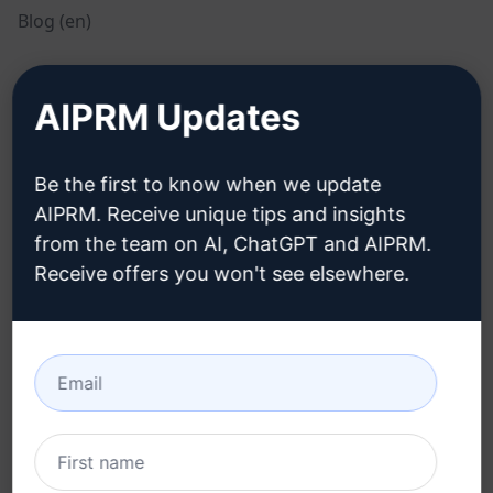
Blog (en)
JURIDIQUE
TÉLÉCHARGER
AIPRM Updates
Politique de
Comment installer
confidentialité (en)
Be the first to know when we update
Google Chrome
AIPRM. Receive unique tips and insights
Politique d'utilisation
Microsoft Edge
from the team on AI, ChatGPT and AIPRM.
acceptable (en)
Receive offers you won't see elsewhere.
Conditions d'utilisation
(en)
Termes relatifs aux
extensions de navigateur
(en)
Conditions de
facturation (en)