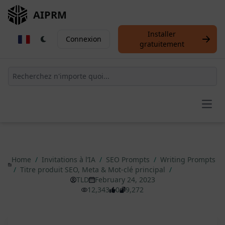
AIPRM
Installer
Connexion
gratuitement
Open
Home
/
Invitations à l’IA
/
SEO Prompts
/
Writing Prompts
/
Titre produit SEO, Meta & Mot-clé principal
/
TLD
February 24, 2023
12,343
0
9,272