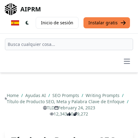
AIPRM
Inicio de sesión
Instalar gratis
Open
Home
/
Ayudas AI
/
SEO Prompts
/
Writing Prompts
/
Título de Producto SEO, Meta y Palabra Clave de Enfoque
/
TLD
February 24, 2023
12,343
0
9,272