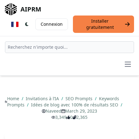
AIPRM
Installer
Connexion
gratuitement
Open
Home
/
Invitations à l’IA
/
SEO Prompts
/
Keywords
Prompts
/
Idées de blog avec 100% de résultats SEO
/
Naveed
March 29, 2023
3,349
0
2,365