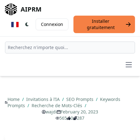
AIPRM
Installer
Connexion
gratuitement
Open
Home
/
Invitations à l’IA
/
SEO Prompts
/
Keywords
Prompts
/
Recherche de Mots-Clés
/
wajdi
February 20, 2023
565
0
287