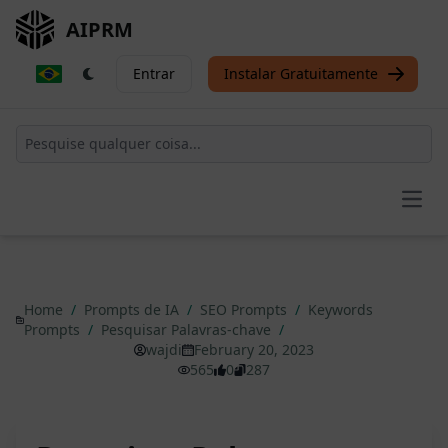
AIPRM
Entrar
Instalar Gratuitamente
Open
Home
/
Prompts de IA
/
SEO Prompts
/
Keywords
Prompts
/
Pesquisar Palavras-chave
/
wajdi
February 20, 2023
565
0
287