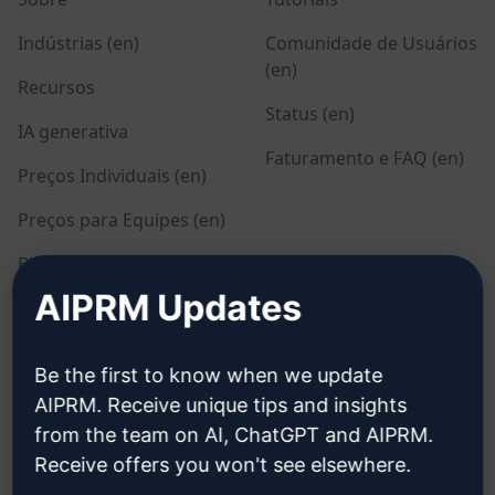
Indústrias (en)
Comunidade de Usuários
(en)
Recursos
Status (en)
IA generativa
Faturamento e FAQ (en)
Preços Individuais (en)
Preços para Equipes (en)
Blog (en)
AIPRM Updates
LEGAL
BAIXAR
Be the first to know when we update
Política de Privacidade
Como Instalar
AIPRM. Receive unique tips and insights
(en)
from the team on AI, ChatGPT and AIPRM.
Google Chrome
Política de Uso Aceitável
Receive offers you won't see elsewhere.
Microsoft Edge
(en)