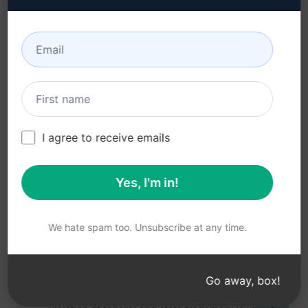
Termos de Uso (en)
Termos da Extensão do
Navegador (en)
Termos de Faturamento
(en)
I agree to receive emails
Yes, I'm in!
© 2026
All logos, trademarks, and registered trademarks are the
property of their respective owners.
AIPRM and other related brand names are registered
We hate spam too. Unsubscribe at any time.
trademarks and are protected by international trademark
laws.
Registered trademarks include USPTO 97778465, 97866052
Go away, box!
and EU CTM EU18823472, EU18830896.
Unauthorized trademark use is prohibited, and may be a
↑