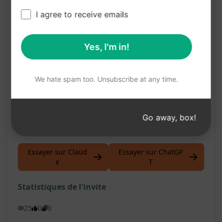
Inspiration pour de nouveaux projets
I agree to receive emails
d'élevage ou des recettes de cuisine
Gain de connaissances approfondies sur
Yes, I'm in!
l'élevage et les soins des volailles
Source fiable pour des conseils et des
We hate spam too. Unsubscribe at any time.
recommandations liés aux volailles
Possibilité d'explorer divers aspects de la
Go away, box!
volaille de manière créative et instructive
Essayer sur Claud
Essayer sur ChatGP
e
T
Statistiques de l'invite
25
0
8