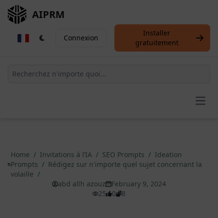
AIPRM
Installer
Connexion
gratuitement
Open
Home
/
Invitations à l’IA
/
SEO Prompts
/
Ideation
Prompts
/
Rédigez sur n'importe quel sujet concernant la
volaille
/
abd allh azouz
February 9, 2024
25
0
8