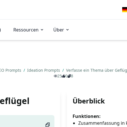
)
Ressourcen
Über
EO Prompts
/
Ideation Prompts
/
Verfasse ein Thema über Geflü
25
0
8
eflügel
Überblick
Funktionen:
Zusammenfassung in k