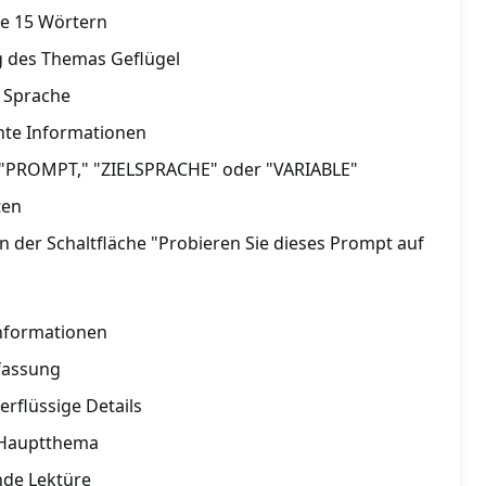
je 15 Wörtern
g des Themas Geflügel
r Sprache
nte Informationen
"PROMPT," "ZIELSPRACHE" oder "VARIABLE"
ten
en der Schaltfläche "Probieren Sie dieses Prompt auf
Informationen
assung
rflüssige Details
 Hauptthema
nde Lektüre