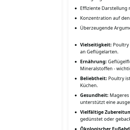
Effiziente Darstellung
Konzentration auf den
Überzeugende Argumen
Vielseitigkeit:
Poultry 
an Geflügelarten.
Ernährung:
Geflügelfl
Mineralstoffen - wicht
Beliebtheit:
Poultry is
Küchen.
Gesundheit:
Mageres G
unterstützt eine aus
Vielfältige Zubereitu
gedünstet oder gebac
Ökologischer Fußabd