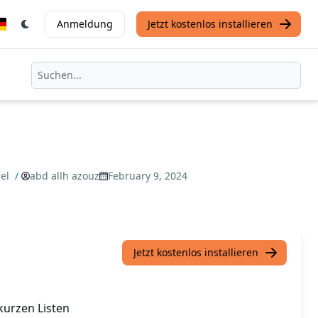
Anmeldung
Jetzt kostenlos installieren
gel
/
abd allh azouz
February 9, 2024
Jetzt kostenlos installieren
urzen Listen