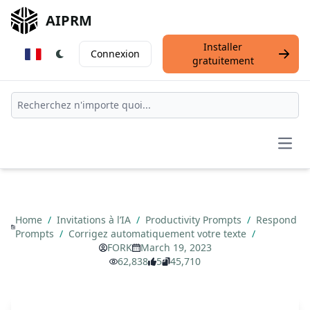
AIPRM
Installer
Connexion
gratuitement
Open
Home
/
Invitations à l’IA
/
Productivity Prompts
/
Respond
Prompts
/
Corrigez automatiquement votre texte
/
FORK
March 19, 2023
62,838
5
45,710