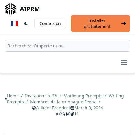
AIPRM
Installer
Connexion
gratuitement
Open
Home
/
Invitations à l’IA
/
Marketing Prompts
/
Writing
Prompts
/
Membres de la campagne Feena
/
William Braddock
March 8, 2024
22
0
11