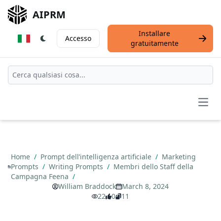
AIPRM
Installare
Accesso
gratuitamente
Open
Home
/
Prompt dell’intelligenza artificiale
/
Marketing
Prompts
/
Writing Prompts
/
Membri dello Staff della
Campagna Feena
/
William Braddock
March 8, 2024
22
0
11