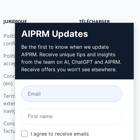
JURIDIQUE
TÉLÉCHARGER
AIPRM Updates
Politique de
Comment installer
confidentialité (en)
Be the first to know when we update
Google Chrome
AIPRM. Receive unique tips and insights
Politique d'utilisation
Microsoft Edge
from the team on AI, ChatGPT and AIPRM.
acceptable (en)
Receive offers you won't see elsewhere.
Conditions d'utilisation
(en)
Termes relatifs aux
extensions de
navigateur (en)
Conditions de
facturation (en)
I agree to receive emails