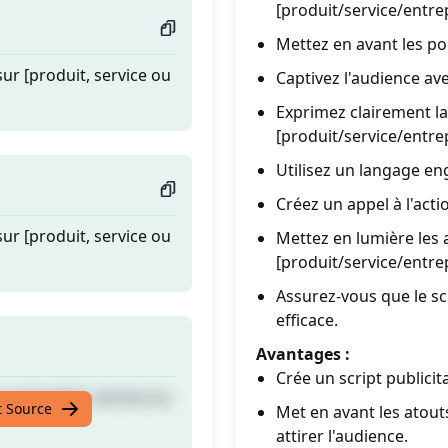
[produit/service/entrep
Mettez en avant les poin
ur [produit, service ou
Captivez l'audience av
Exprimez clairement la
[produit/service/entrep
Utilisez un langage eng
Créez un appel à l'actio
ur [produit, service ou
Mettez en lumière les 
[produit/service/entrep
Assurez-vous que le sc
efficace.
Avantages :
Crée un script publici
ur [produit, service ou
t Source
Met en avant les atout
attirer l'audience.