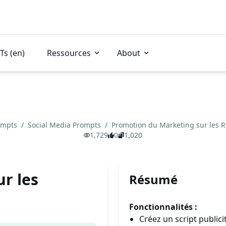
Ts (en)
Ressources
About
ompts
/
Social Media Prompts
/
Promotion du Marketing sur les 
1,729
0
1,020
r les
Résumé
Fonctionnalités :
Créez un script public