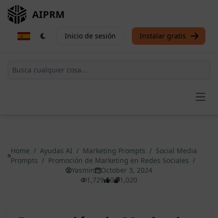
AIPRM
Inicio de sesión
Instalar gratis
Open
Home
/
Ayudas AI
/
Marketing Prompts
/
Social Media
Prompts
/
Promoción de Marketing en Redes Sociales
/
Yasmin
October 3, 2024
1,729
0
1,020