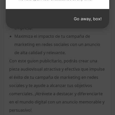
Motiva a la audiencia a realizar la acción
deseada, ya sea comprar un producto,
Go away, box!
contratar un servicio o conocer más sobre tu
empresa.
Maximiza el impacto de tu campaña de
marketing en redes sociales con un anuncio
de alta calidad y relevante.
Con este guion publicitario, podrás crear una
pieza audiovisual atractiva y efectiva que impulse
el éxito de tu campaña de marketing en redes
sociales y te ayude a alcanzar tus objetivos
comerciales. ¡Atrévete a destacar y diferenciarte
en el mundo digital con un anuncio memorable y
persuasivo!