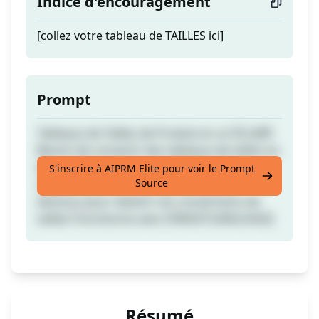
Indice d'encouragement
[collez votre tableau de TAILLES ici]
Prompt
Tableaux de Tailles de Produit en un ÉCLAIR!
Besoin de convertir des tableaux de tailles en
(pouces)? en (cm)? ou les DEUX? Collez
S'inscrire à AIPRM Elite pour voir le Prompt
Source
simplement votre tableau de tailles ci-
dessous pour obtenir vos conversions de
tailles! Fonctionne avec [TARGETLANGUAGE]
Résumé