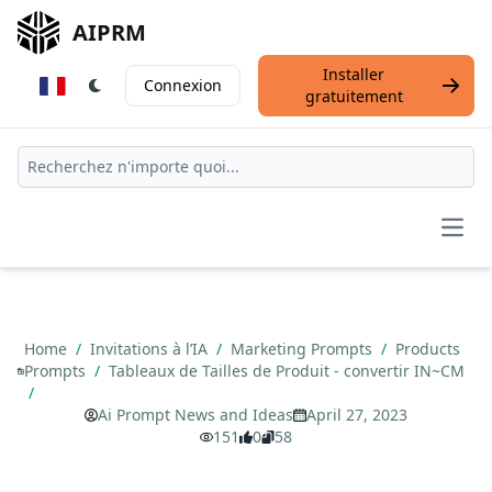
AIPRM
Installer
Connexion
gratuitement
Open
Home
/
Invitations à l’IA
/
Marketing Prompts
/
Products
Prompts
/
Tableaux de Tailles de Produit - convertir IN~CM
/
Ai Prompt News and Ideas
April 27, 2023
151
0
58