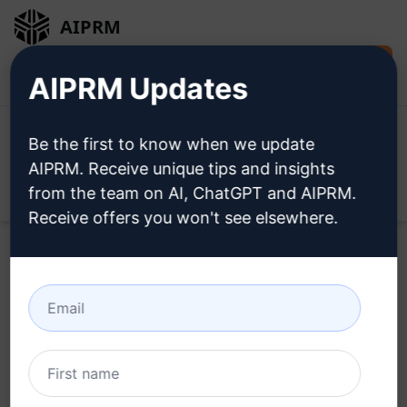
AIPRM
Installare
Accesso
AIPRM Updates
gratuitamente
Be the first to know when we update
AIPRM. Receive unique tips and insights
from the team on AI, ChatGPT and AIPRM.
Open
Receive offers you won't see elsewhere.
Home
/
Prompt dell’intelligenza artificiale
/
Marketing
Prompts
/
Products Prompts
/
Tabelle di dimensionamento
del prodotto - convertire IN~CM
/
Ai Prompt News and Ideas
April 27, 2023
151
0
58