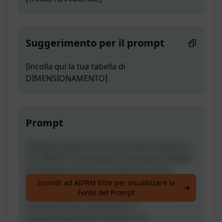
Suggerimento per il prompt
[incolla qui la tua tabella di
DIMENSIONAMENTO]
Prompt
Tabelle di dimensionamento del prodotto in
un LAMPO! Hai bisogno di convertire tabelle
di dimensionamento in pollici? in cm? o
ENTRAMBI? Incolla semplicemente la tua
Iscriviti ad AIPRM Elite per visualizzare la
Fonte del Prompt
tabella di dimensionamento qui sotto per
ottenere le tue conversioni di
dimensionamento! Funziona con