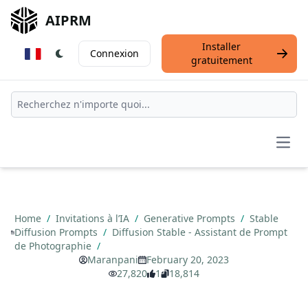
AIPRM
Installer
Connexion
gratuitement
Open
Home
/
Invitations à l’IA
/
Generative Prompts
/
Stable
Diffusion Prompts
/
Diffusion Stable - Assistant de Prompt
de Photographie
/
Maranpani
February 20, 2023
27,820
1
18,814