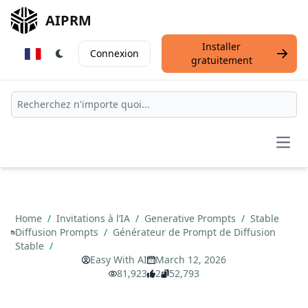
AIPRM
Installer
Connexion
gratuitement
Open
Home
/
Invitations à l’IA
/
Generative Prompts
/
Stable
Diffusion Prompts
/
Générateur de Prompt de Diffusion
Stable
/
Easy With AI
March 12, 2026
81,923
2
52,793