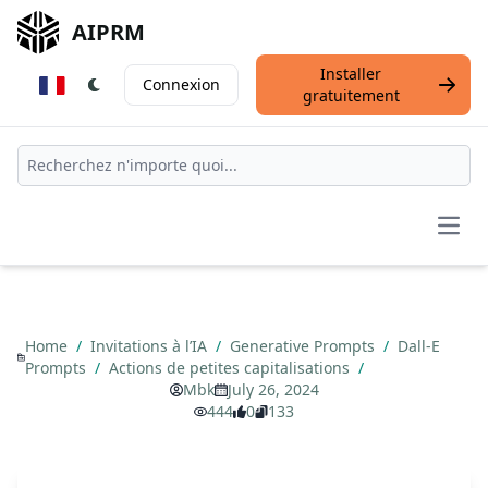
AIPRM
Installer
Connexion
gratuitement
Open
Home
/
Invitations à l’IA
/
Generative Prompts
/
Dall-E
Prompts
/
Actions de petites capitalisations
/
Mbk
July 26, 2024
444
0
133