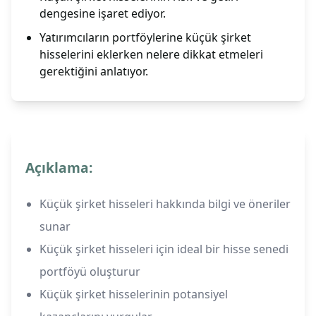
dengesine işaret ediyor.
Yatırımcıların portföylerine küçük şirket
hisselerini eklerken nelere dikkat etmeleri
gerektiğini anlatıyor.
Açıklama:
Küçük şirket hisseleri hakkında bilgi ve öneriler
sunar
Küçük şirket hisseleri için ideal bir hisse senedi
portföyü oluşturur
Küçük şirket hisselerinin potansiyel