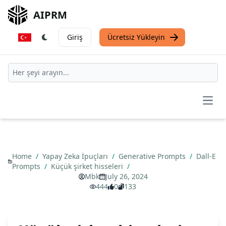
AIPRM
Giriş
Ücretsiz Yükleyin
Open
Home
/
Yapay Zeka İpuçları
/
Generative Prompts
/
Dall-E
Prompts
/
Küçük şirket hisseleri
/
Mbk
July 26, 2024
444
0
133