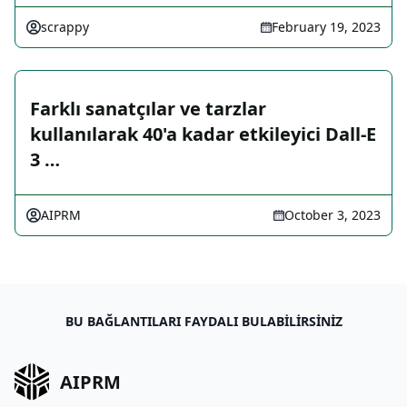
scrappy
February 19, 2023
Farklı sanatçılar ve tarzlar
kullanılarak 40'a kadar etkileyici Dall-E
3 …
AIPRM
October 3, 2023
BU BAĞLANTILARI FAYDALI BULABILIRSINIZ
AIPRM