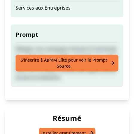
Services aux Entreprises
Prompt
Rédigez une campagne d'email à froid basée
sur l'industrie, le nombre d'emails et le cadre
S'inscrire à AIPRM Elite pour voir le Prompt
de vente (incluant PAS, AIDA, Avant-Après-
Source
Pont, 4P's et QQC). Incluez des opportunités
de personnalisation.
Résumé
Installer gratuitement