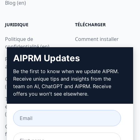
Blog (en)
JURIDIQUE
TÉLÉCHARGER
Politique de
Comment installer
confidentialité (en)
Google Chrome
AIPRM Updates
Politique d'utilisation
Microsoft Edge
acceptable (en)
Be the first to know when we update AIPRM.
Conditions d'utilisation
Receive unique tips and insights from the
(en)
team on AI, ChatGPT and AIPRM. Receive
offers you won't see elsewhere.
Termes relatifs aux
extensions de navigateur
(en)
Conditions de
facturation (en)