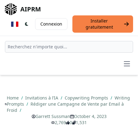
AIPRM
Installer
Connexion
gratuitement
Open
Home
/
Invitations à l’IA
/
Copywriting Prompts
/
Writing
Prompts
/
Rédiger une Campagne de Vente par Email à
Froid
/
Garrett Sussman
October 4, 2023
2,769
0
1,531