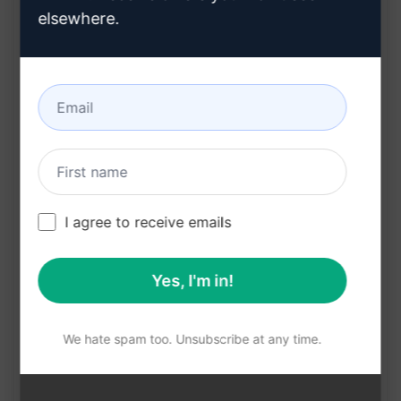
elsewhere.
诚挚地， [您的姓名] [您的职务] [您的公司名称]
特色：
利用多种销售框架：PAS，AIDA，Before-After-
Bridge，4P's，QQC
个性化机会，根据接收者的潜在需求和背景定制邮
件内容
I agree to receive emails
引起注意并激发兴趣，帮助接收者了解产品/服务
的独特优势
Yes, I'm in!
提供清晰的解决方案，让接收者可以轻松理解如何
解决自身问题
We hate spam too. Unsubscribe at any time.
鼓励行动，促使接收者采取下一步措施