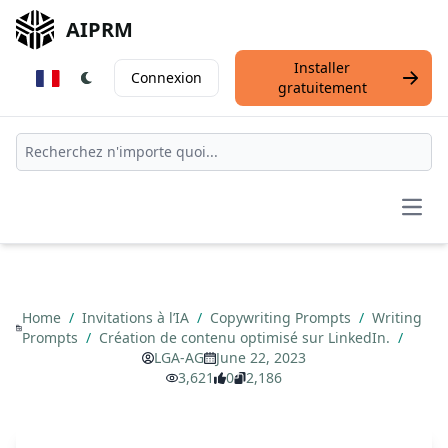
AIPRM
Installer
Connexion
gratuitement
Open
Home
/
Invitations à l’IA
/
Copywriting Prompts
/
Writing
Prompts
/
Création de contenu optimisé sur LinkedIn.
/
LGA-AG
June 22, 2023
3,621
0
2,186