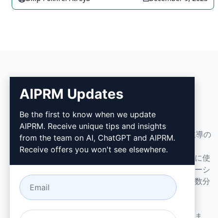
AIPRM Updates
AIPRM
Be the first to know when we update
AIPRM. Receive unique tips and insights
AIPRMはプロンプト管理ツールで、コミュニティ主導の
from the team on AI, ChatGPT and AIPRM.
プロンプトライブラリです。ChatGPT、Claude、
Receive offers you won't see elsewhere.
Gemini、Midjourney、GPT Imageなど向けのすぐに使
えるプロンプトで、マーケティング、営業、オペレーシ
ョン、生産性向上、カスタマーサポートのタスクを数分
で完了できます。
中小企業のために設計。大企業からも信頼されていま