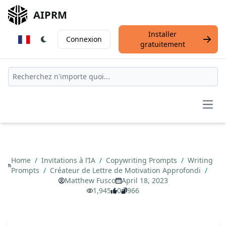
AIPRM
Installer
Connexion
gratuitement
Open
Home
/
Invitations à l’IA
/
Copywriting Prompts
/
Writing
Prompts
/
Créateur de Lettre de Motivation Approfondi
/
Matthew Fusco
April 18, 2023
1,945
0
966