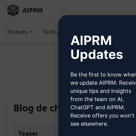
AIPRM
Produits
Tarification
Invitations
GP
AIPRM
Updates
Be the first to know whe
Home
/
Invitations à l’IA
/
we update AIPRM. Recei
unique tips and insights
from the team on AI,
Blog de china.fulfils.co
ChatGPT and AIPRM.
Receive offers you won't
see elsewhere.
Teaser