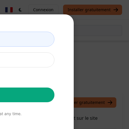
Connexion
Installer gratuitement
co
/
Viengdala
June 9, 2023
Installer gratuitement
t any time.
tenu d'articles de blog captivant sur le site
ez-le maintenant!