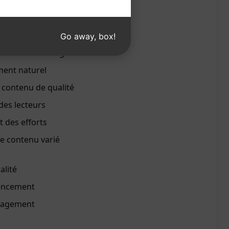
ticles de blog attrayant
e en fonction des besoins
Go away, box!
lièrement un blog
ment naturel
e contenu de qualité
des lecteurs
 des efforts
de contenu varié
alité
rencement
gagement