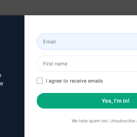
Ts (en)
Ressources
About
n
Copywriting Prompts
/
Writing Prompts
/
Blog de china.fulfils.
I agree to receive emails
238
0
128
ve
Yes, I'm in!
Résumé
We hate spam too. Unsubscribe a
Le [PROMPT] génère du con
china.fulfils.co. Découvr