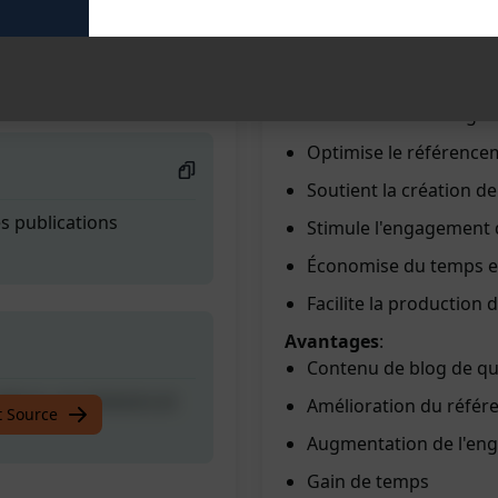
Fonctionnalités
:
Génère du contenu d'ar
lture, son histoire et
Personnalisation facil
Aide à alimenter régu
Optimise le référence
Soutient la création d
es publications
Stimule l'engagement 
Économise du temps et
Facilite la production 
Avantages
:
Contenu de blog de qu
lture, son histoire et
Amélioration du réfé
t Source
Augmentation de l'en
Gain de temps